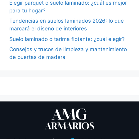
Elegir parquet o suelo laminado: ¿cuál es mejor
para tu hogar?
Tendencias en suelos laminados 2026: lo que
marcará el diseño de interiores
Suelo laminado o tarima flotante: ¿cuál elegir?
Consejos y trucos de limpieza y mantenimiento
de puertas de madera